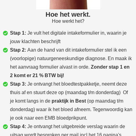
Hoe het werkt.
Hoe werkt het?
Stap 1:
Je vult het digitale intakeformulier in, waarin je
jouw klachten beschrijft
Stap 2
:
Aan de hand van dit intakeformulier stel ik een
(voorlopige) natuurgeneeskundige diagnose. En maak ik
het aanvraag formulier alvast in orde.
Zonder stap 1 en
2 komt er 21 % BTW bij!
Stap 3:
Je ontvangt het bloedtestpakketje, neemt deze
thuis af en stuurt deze op (maandag t/m donderdag) Of
je komt langs in de
praktijk in Best
(op maandag t/m
donderdag) waar ik het bloed afneem. Tegenwoordig kan
je ook naar een EMB bloedprikpunt.
Stap 4:
Je ontvangt het uitgebreide verslag waarin de
uitsag wordt besproken per mail incl het 16 pagina's