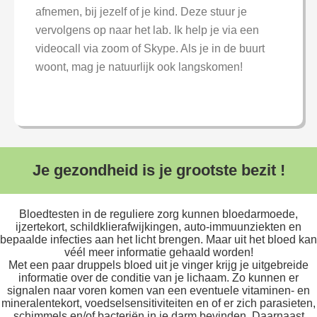
afnemen, bij jezelf of je kind. Deze stuur je
vervolgens op naar het lab. Ik help je via een
videocall via zoom of Skype. Als je in de buurt
woont, mag je natuurlijk ook langskomen!
Je gezondheid is je grootste bezit !
Bloedtesten in de reguliere zorg kunnen bloedarmoede,
ijzertekort, schildklierafwijkingen, auto-immuunziekten en
bepaalde infecties aan het licht brengen. Maar uit het bloed kan
véél meer informatie gehaald worden!
Met een paar druppels bloed uit je vinger krijg je uitgebreide
informatie over de conditie van je lichaam. Zo kunnen er
signalen naar voren komen van een eventuele vitaminen- en
mineralentekort, voedselsensitiviteiten en of er zich parasieten,
schimmels en/of bacteriën in je darm bevinden. Daarnaast