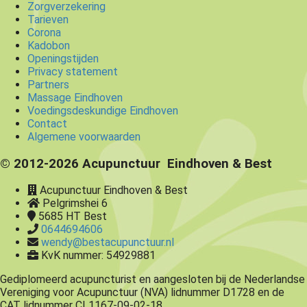
Zorgverzekering
Tarieven
Corona
Kadobon
Openingstijden
Privacy statement
Partners
Massage Eindhoven
Voedingsdeskundige Eindhoven
Contact
Algemene voorwaarden
© 2012-2026 Acupunctuur Eindhoven & Best
Acupunctuur Eindhoven & Best
Pelgrimshei 6
5685 HT
Best
0644694606
wendy@bestacupunctuur.nl
KvK nummer: 54929881
Gediplomeerd acupuncturist en aangesloten bij de Nederlandse
Vereniging voor Acupunctuur (NVA) lidnummer D1728 en de
CAT lidnummer CL1167-09-02-18