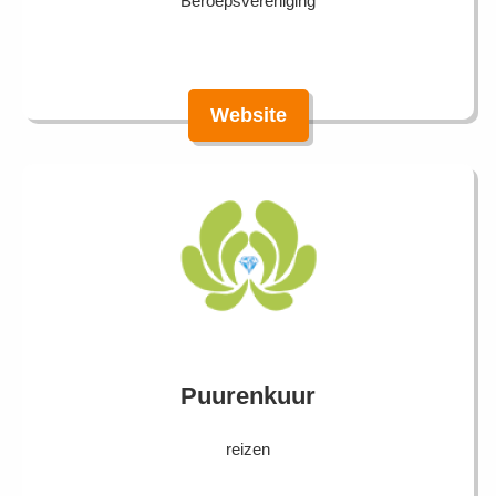
Beroepsvereniging
Website
Puurenkuur
reizen