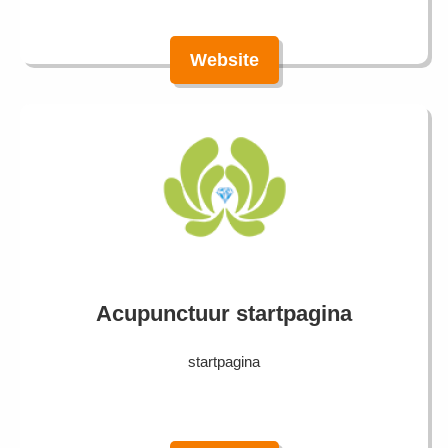
Website
Acupunctuur startpagina
startpagina