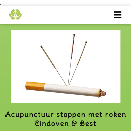
;
Acupunctuur stoppen met roken
Eindoven & Best