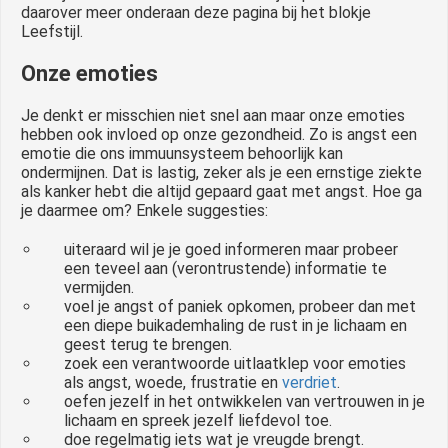
daarover meer onderaan deze pagina bij het blokje
Leefstijl.
Onze emoties
Je denkt er misschien niet snel aan maar onze emoties
hebben ook invloed op onze gezondheid. Zo is angst een
emotie die ons immuunsysteem behoorlijk kan
ondermijnen. Dat is lastig, zeker als je een ernstige ziekte
als kanker hebt die altijd gepaard gaat met angst. Hoe ga
je daarmee om? Enkele suggesties:
uiteraard wil je je goed informeren maar probeer
een teveel aan (verontrustende) informatie te
vermijden.
voel je angst of paniek opkomen, probeer dan met
een diepe buikademhaling de rust in je lichaam en
geest terug te brengen.
zoek een verantwoorde uitlaatklep voor emoties
als angst, woede, frustratie en
verdriet
.
oefen jezelf in het ontwikkelen van vertrouwen in je
lichaam en spreek jezelf liefdevol toe.
doe regelmatig iets wat je vreugde brengt.