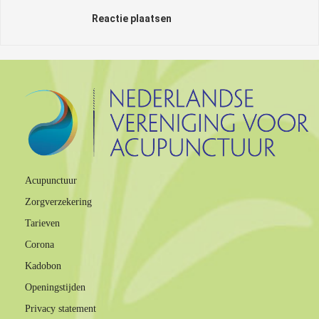
Reactie plaatsen
Acupunctuur
Zorgverzekering
Tarieven
Corona
Kadobon
Openingstijden
Privacy statement