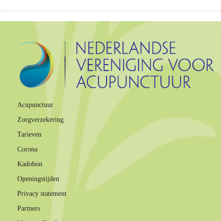
Acupunctuur
Zorgverzekering
Tarieven
Corona
Kadobon
Openingstijden
Privacy statement
Partners